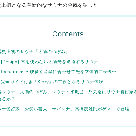
史上初となる革新的なサウナの全貌を語った。
Contents
博史上初のサウナ『太陽のつぼみ』
) [Design] 木を使わない太陽光を透過するサウナ
) Immersive 〜映像や音楽に合わせて光を立体的に表現〜
3) 完全ガイド付き「Story」の主役となるサウナ体験
博サウナ「太陽のつぼみ」サウナ・水風呂・外気浴はサウナ愛好家
れるか？
ウナ愛好家・お笑い芸人「サバンナ」高橋茂雄氏がゲストで登場