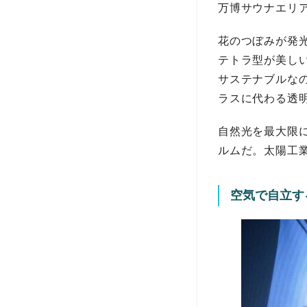
万博サウナエリ
花のつぼみが発
テトラ型が美し
サステナブルな
ラスに代わる透
自然光を最大限に
ルムだ。太陽工
空気で自立す