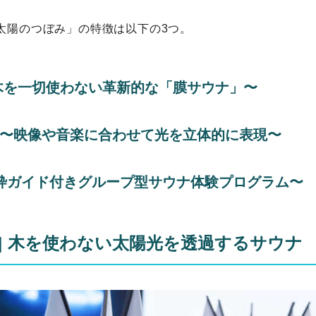
太陽のつぼみ」の特徴は以下の3つ。
 〜木を一切使わない革新的な「膜サウナ」︎〜
ive 〜映像や音楽に合わせて光を立体的に表現〜
〜全枠ガイド付きグループ型サウナ体験プログラム〜
esign] 木を使わない太陽光を透過するサウナ