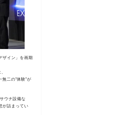
デザイン」を画期
は、
唯一無二の”体験”が
いサウナ設備な
想が詰まってい