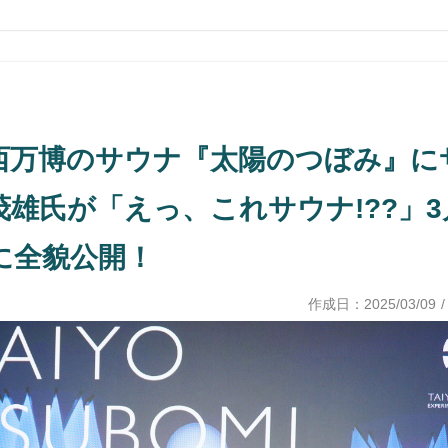
西万博のサウナ『太陽のつぼみ』に
雄氏が「えっ、これサウナ!??」3
に全貌公開！
作成日：
2025/03/09
/