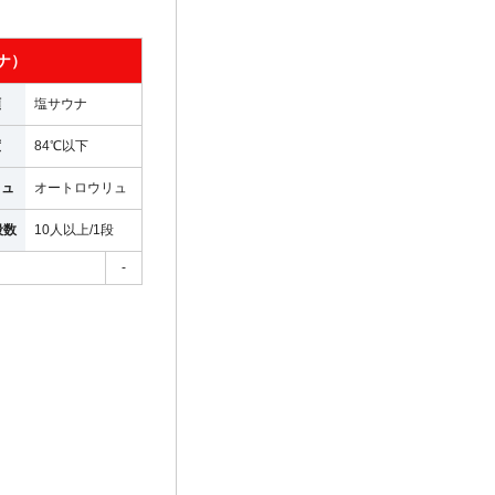
ナ）
類
塩サウナ
度
84℃以下
リュ
オートロウリュ
段数
10人以上
/
1段
-