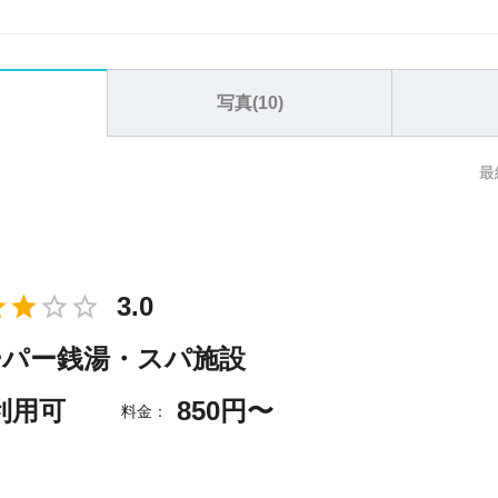
写真(
10
)
最
3.0
ーパー銭湯・スパ施設
利用可
850円〜
料金：