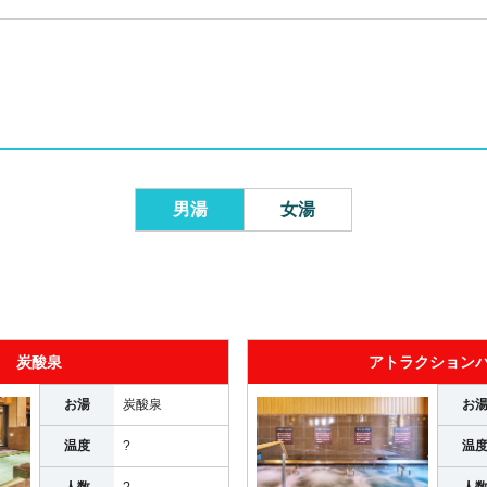
男湯
女湯
炭酸泉
アトラクション
お湯
炭酸泉
お
温度
?
温
人数
?
人