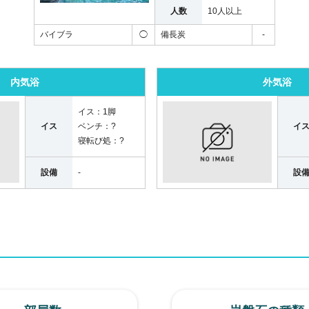
人数
10人以上
バイブラ
◯
備長炭
-
内気浴
外気浴
イス：
1脚
イス
ベンチ：
?
イ
寝転び処：
?
設備
-
設