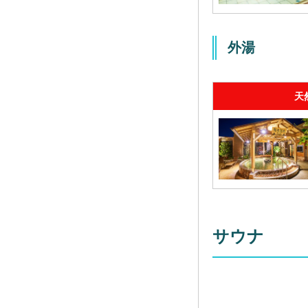
外湯
天
サウナ