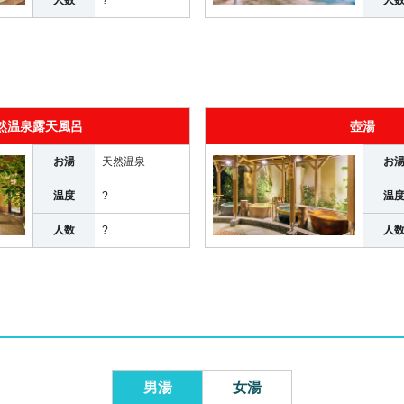
然温泉露天風呂
壺湯
お湯
天然温泉
お
温度
?
温
人数
?
人
男湯
女湯