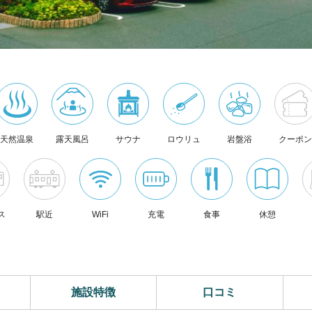
天然温泉
露天風呂
サウナ
ロウリュ
岩盤浴
クーポン
ス
駅近
WiFi
充電
食事
休憩
施設特徴
口コミ