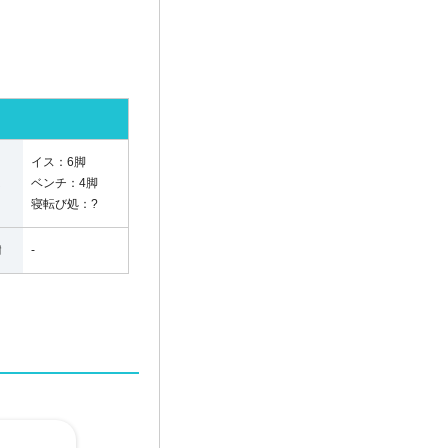
イス：
6脚
ス
ベンチ：
4脚
寝転び処：
?
備
-