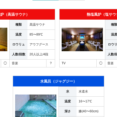
風炉（高温サウナ）
熱塩風炉（塩サウ
種類
高温サウナ
種
温度
85〜89℃
温
ロウリュ
アウフグース
ロウ
人数/段数
20人以上
/
4段
人数/
◯
音楽
?
TV
◯
音楽
水風呂（ジャグジー）
水
水道水
温度
16〜17℃
深さ
膝(40〜60cm)