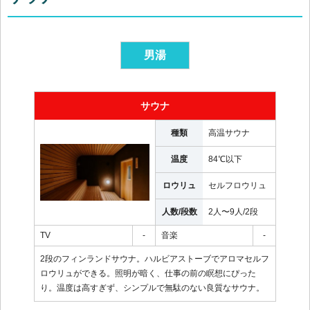
男湯
サウナ
種類
高温サウナ
温度
84℃以下
ロウリュ
セルフロウリュ
人数/段数
2人〜9人
/
2段
TV
-
音楽
-
2段のフィンランドサウナ。ハルビアストーブでアロマセルフ
ロウリュができる。照明が暗く、仕事の前の瞑想にぴった
り。温度は高すぎず、シンプルで無駄のない良質なサウナ。