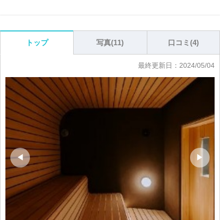
写真(
11
)
口コミ(
4
)
トップ
最終更新日：
2024/05/04
◀
▶