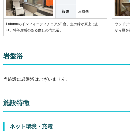
設備
扇風機
Lafumaのインフィニティチェアが1台。生の緑が真上にあ
ウッドデッ
り、特等席感のある癒しの内気浴。
がら風を浴
岩盤浴
当施設に岩盤浴はございません。
施設特徴
ネット環境・充電