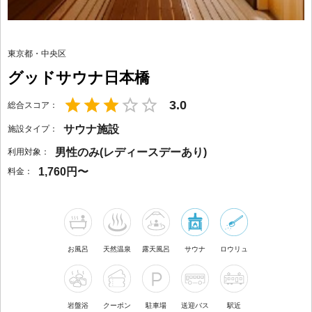
東京都
・
中央区
グッドサウナ日本橋
3.0
総合スコア：
サウナ施設
施設タイプ：
男性のみ(レディースデーあり)
利用対象：
1,760円〜
料金：
お風呂
天然温泉
露天風呂
サウナ
ロウリュ
岩盤浴
クーポン
駐車場
送迎バス
駅近