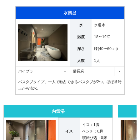
水風呂
水
水道水
温度
18〜19℃
深さ
膝(40〜60cm)
人数
1人
バイブラ
-
備長炭
-
バスタブタイプ。一人で独占できるバスタブが2つ。ほぼ常時
上から流水。
内気浴
イス：
1脚
イス
ベンチ：
0脚
寝転び処：
0床