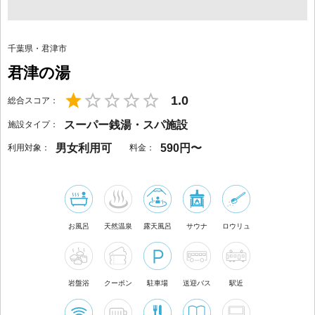
千葉県
・
君津市
君津の湯
1.0
総合スコア：
スーパー銭湯・スパ施設
施設タイプ：
男女利用可
590円〜
利用対象：
料金：
お風呂
天然温泉
露天風呂
サウナ
ロウリュ
岩盤浴
クーポン
駐車場
送迎バス
駅近