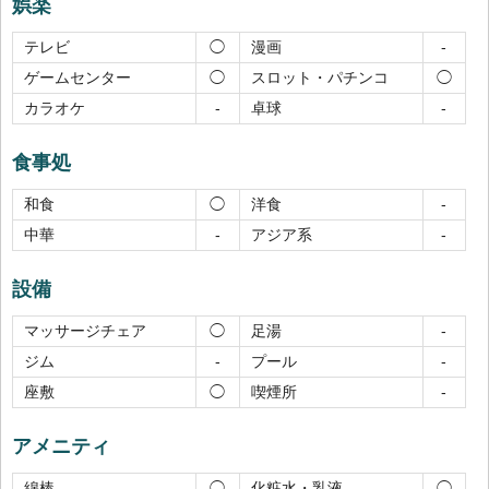
娯楽
テレビ
漫画
◯
-
ゲームセンター
スロット・パチンコ
◯
◯
カラオケ
卓球
-
-
食事処
和食
洋食
◯
-
中華
アジア系
-
-
設備
マッサージチェア
足湯
◯
-
ジム
プール
-
-
座敷
喫煙所
◯
-
アメニティ
綿棒
化粧水・乳液
◯
◯