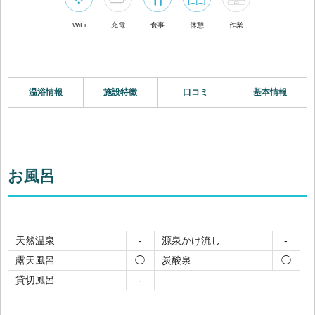
WiFi
充電
食事
休憩
作業
温浴情報
施設特徴
口コミ
基本情報
お風呂
天然温泉
源泉かけ流し
-
-
露天風呂
炭酸泉
◯
◯
貸切風呂
-