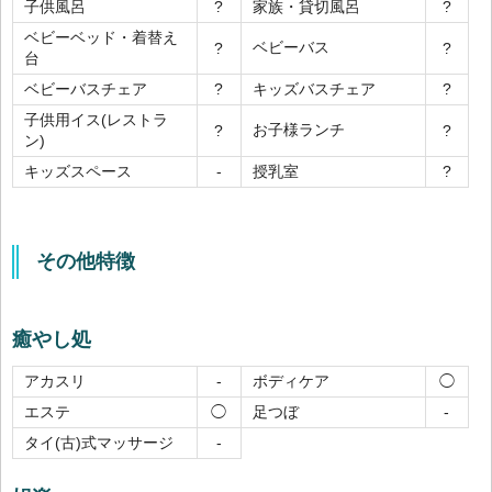
子供風呂
家族・貸切風呂
?
?
ベビーベッド・着替え
ベビーバス
?
?
台
ベビーバスチェア
キッズバスチェア
?
?
子供用イス(レストラ
お子様ランチ
?
?
ン)
キッズスペース
授乳室
-
?
その他特徴
癒やし処
アカスリ
ボディケア
-
◯
エステ
足つぼ
◯
-
タイ(古)式マッサージ
-