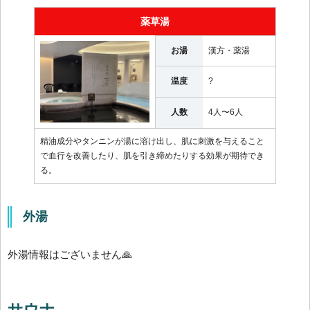
薬草湯
お湯
漢方・薬湯
温度
?
人数
4人〜6人
精油成分やタンニンが湯に溶け出し、肌に刺激を与えること
で血行を改善したり、肌を引き締めたりする効果が期待でき
る。
外湯
外湯情報はございません🙏
サウナ