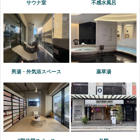
サウナ室
不感水風呂
男湯・外気浴スペース
薬草湯