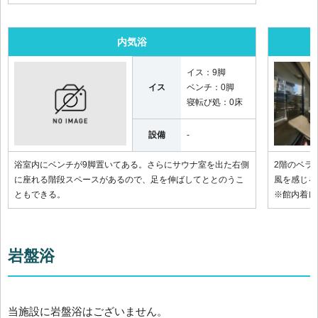
内気浴
イス：
9脚
イス
ベンチ：
0脚
寝転び処：
0床
設備
-
浴室内にベンチが9脚置いてある。さらにサウナ室を出た右側
2階のベラ
に座れる階段スペースがあるので、足を伸ばしてととのうこ
風を感じる
ともできる。
※館内着レ
岩盤浴
当施設に岩盤浴はございません。