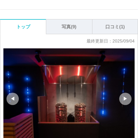
写真(
9
)
口コミ(
1
)
トップ
最終更新日：
2025/09/04
◀
▶