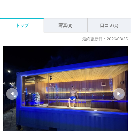
写真(
9
)
口コミ(
1
)
トップ
最終更新日：
2026/03/25
◀
▶