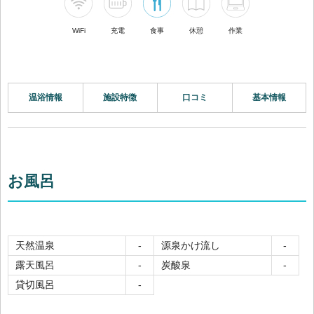
WiFi
充電
食事
休憩
作業
温浴情報
施設特徴
口コミ
基本情報
お風呂
天然温泉
源泉かけ流し
-
-
露天風呂
炭酸泉
-
-
貸切風呂
-