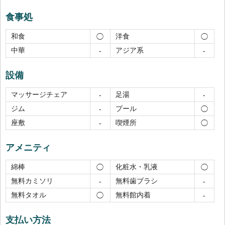
食事処
和食
洋食
◯
◯
中華
アジア系
-
-
設備
マッサージチェア
足湯
-
-
ジム
プール
-
◯
座敷
喫煙所
-
◯
アメニティ
綿棒
化粧水・乳液
◯
◯
無料カミソリ
無料歯ブラシ
-
-
無料タオル
無料館内着
◯
-
支払い方法