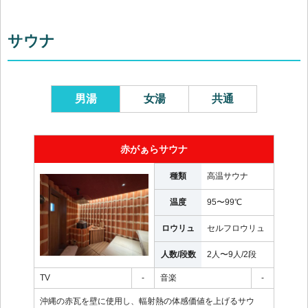
サウナ
男湯
女湯
共通
赤がぁらサウナ
種類
高温サウナ
温度
95〜99℃
ロウリュ
セルフロウリュ
人数/段数
2人〜9人
/
2段
TV
-
音楽
-
沖縄の赤瓦を壁に使用し、輻射熱の体感価値を上げるサウ