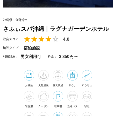
沖縄県
・
宜野湾市
さふぃスパ沖縄｜ラグナガーデンホテル
4.0
総合スコア：
宿泊施設
施設タイプ：
男女利用可
3,850円〜
利用対象：
料金：
お風呂
天然温泉
露天風呂
サウナ
ロウリュ
岩盤浴
クーポン
駐車場
送迎バス
駅近