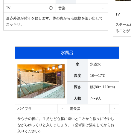
TV
◯
音楽
-
TV
遠赤外線が発汗を促します。体の奥から老廃物を追い出して
スッキリ。
スチーム付
ることがで
水風呂
水
水道水
温度
16〜17℃
深さ
腰(80〜110cm)
人数
7〜9人
バイブラ
-
備長炭
-
サウナの後に。手足など心臓に遠いところから徐々に冷やし
ながらゆっくりと入りましょう。（必ず掛け湯をしてからお
入りください）