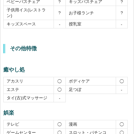
ベビーバスチェア
キッズバスチェア
?
?
子供用イス(レストラ
お子様ランチ
?
?
ン)
キッズスペース
授乳室
-
-
その他特徴
癒やし処
アカスリ
ボディケア
◯
◯
エステ
足つぼ
◯
-
タイ(古)式マッサージ
-
娯楽
テレビ
漫画
◯
◯
ゲームセンター
スロット・パチンコ
◯
◯