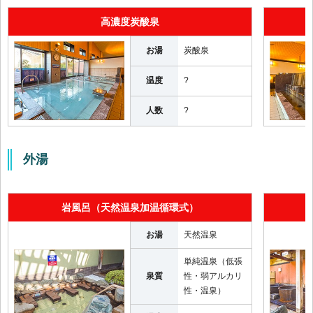
高濃度炭酸泉
お湯
炭酸泉
温度
?
人数
?
外湯
岩風呂（天然温泉加温循環式）
お湯
天然温泉
単純温泉（低張
泉質
性・弱アルカリ
性・温泉）