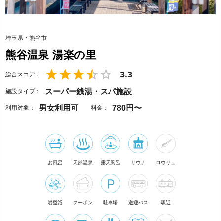
埼玉県
・
熊谷市
熊谷温泉 湯楽の里
3.3
総合スコア：
スーパー銭湯・スパ施設
施設タイプ：
男女利用可
780円〜
利用対象：
料金：
お風呂
天然温泉
露天風呂
サウナ
ロウリュ
岩盤浴
クーポン
駐車場
送迎バス
駅近