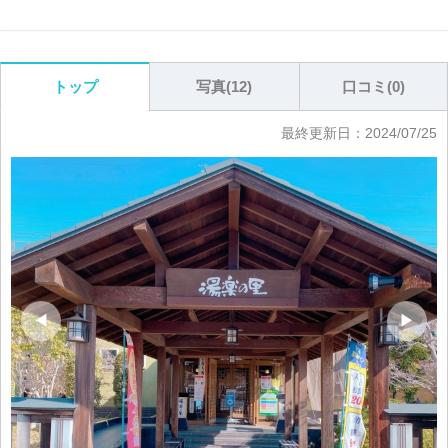
写真(
12
)
口コミ(
0
)
トップ
最終更新日：
2024/07/25
◀
▶