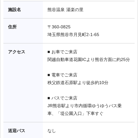
施設名
熊谷温泉 湯楽の里
住所
〒360-0825

埼玉県熊谷市月見町2-1-65
アクセス
■ お車でご来店

関越自動車道花園ICより熊谷方面に約25分

■ 電車でご来店

秩父鉄道石原駅より徒歩約10分

■ バスでご来店

JR熊谷駅より市内循環ゆうゆうバス乗
車、「堤公園入口」下車すぐ
送迎バス
なし