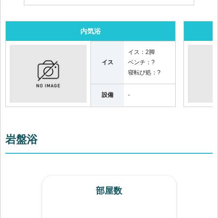
内気浴
イス：
2脚
イス
ベンチ：
?
寝転び処：
?
設備
-
岩盤浴
部屋数