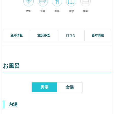
WiFi
充電
食事
休憩
作業
温浴情報
施設特徴
口コミ
基本情報
お風呂
男湯
女湯
内湯