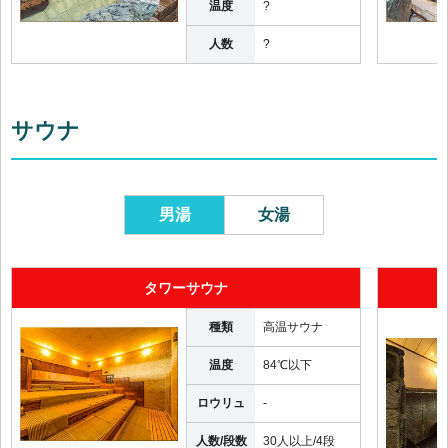
温度
?
人数
?
サウナ
男湯
女湯
タワーサウナ
種類
高温サウナ
温度
84℃以下
ロウリュ
-
人数/段数
30人以上
/
4段