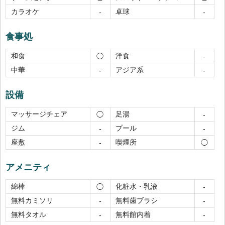
カラオケ
卓球
-
-
食事処
和食
洋食
◯
-
中華
アジア系
-
-
設備
マッサージチェア
足湯
◯
-
ジム
プール
-
-
座敷
喫煙所
-
◯
アメニティ
綿棒
化粧水・乳液
◯
-
無料カミソリ
無料歯ブラシ
-
-
無料タオル
無料館内着
-
-