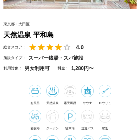
東京都
・
大田区
天然温泉 平和島
4.0
総合スコア：
スーパー銭湯・スパ施設
施設タイプ：
男女利用可
1,280円〜
利用対象：
料金：
お風呂
天然温泉
露天風呂
サウナ
ロウリュ
岩盤浴
クーポン
駐車場
送迎バス
駅近