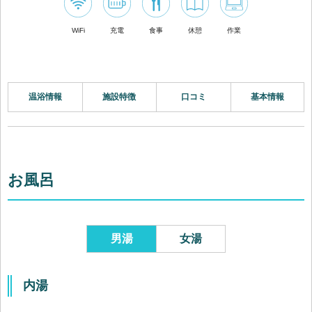
WiFi
充電
食事
休憩
作業
温浴情報
施設特徴
口コミ
基本情報
お風呂
男湯
女湯
内湯