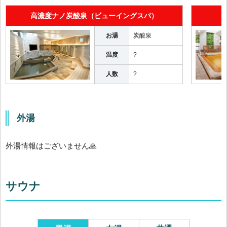
高濃度ナノ炭酸泉（ビューイングスパ）
お湯
炭酸泉
温度
?
人数
?
外湯
外湯情報はございません🙏
サウナ