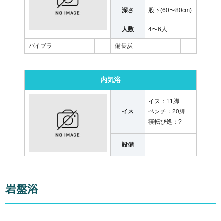
深さ
股下(60〜80cm)
人数
4〜6人
バイブラ
-
備長炭
-
内気浴
イス：
11脚
イス
ベンチ：
20脚
寝転び処：
?
設備
-
岩盤浴