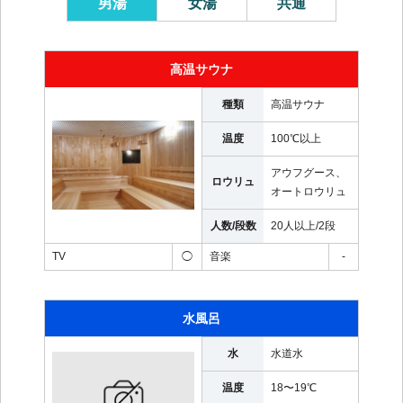
男湯
女湯
共通
高温サウナ
種類
高温サウナ
温度
100℃以上
アウフグース、
ロウリュ
オートロウリュ
人数/段数
20人以上
/
2段
TV
◯
音楽
-
水風呂
水
水道水
温度
18〜19℃