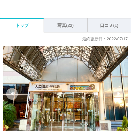
写真(
22
)
口コミ(
1
)
トップ
最終更新日：
2022/07/17
◀
▶