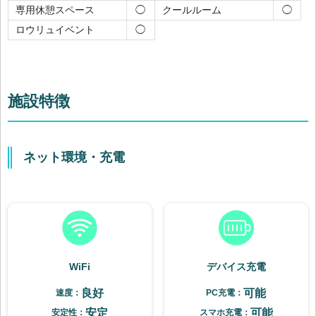
専用休憩スペース
クールルーム
◯
◯
ロウリュイベント
◯
施設特徴
ネット環境・充電
WiFi
デバイス充電
良好
可能
速度：
PC充電：
安定
可能
安定性：
スマホ充電：