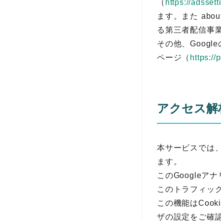
（
https://adsset
ます。また abo
る第三者配信事業
その他、Googl
ページ（
https:/
アクセス解
本サービスでは、
ます。
このGoogle
このトラフィッ
この機能はCoo
ザの設定をご確