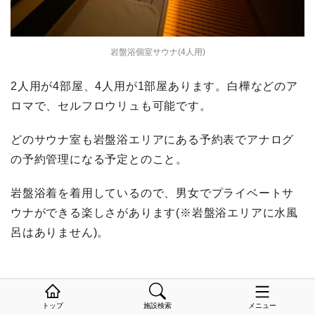
岩盤浴個室サウナ(4人用)
2人用が4部屋、4人用が1部屋あります。白樺などのア
ロマで、セルフロウリュも可能です。
どのサウナ室も岩盤浴エリアにある予約表でアナログ
の予約管理になる予定とのこと。
岩盤浴着を着用しているので、男女でプライベートサ
ウナができる楽しさがあります(※岩盤浴エリアに水風
呂はありません)。
【岩盤浴】休憩エリア・コワーキングス
トップ
施設検索
メニュー