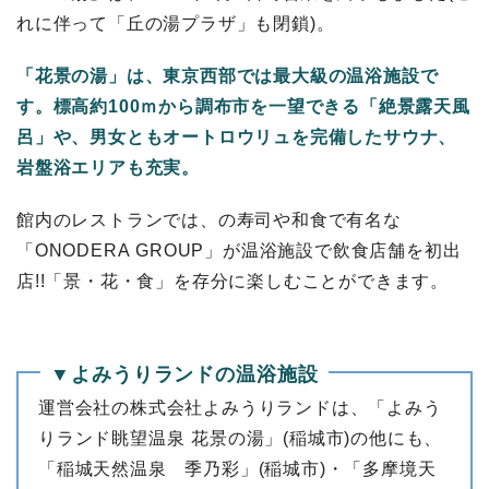
れに伴って「丘の湯プラザ」も閉鎖)。
「花景の湯」は、東京西部では最大級の温浴施設で
す。標高約100ｍから調布市を一望できる「絶景露天風
呂」や、男女ともオートロウリュを完備したサウナ、
岩盤浴エリアも充実。
館内のレストランでは、の寿司や和食で有名な
「ONODERA GROUP」が温浴施設で飲食店舗を初出
店!!「景・花・食」を存分に楽しむことができます。
▼よみうりランドの温浴施設
運営会社の株式会社よみうりランドは、「よみう
りランド眺望温泉 花景の湯」(稲城市)の他にも、
「稲城天然温泉 季乃彩」(稲城市)・「多摩境天