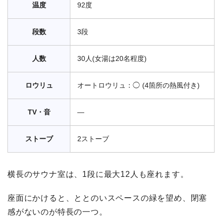
温度
92度
段数
3段
人数
30人(女湯は20名程度)
ロウリュ
オートロウリュ：◯ (4箇所の熱風付き)
TV・音
―
ストーブ
2ストーブ
横長のサウナ室は、1段に最大12人も座れます。
座面にかけると、ととのいスペースの緑を望め、閉塞
感がないのが特長の一つ。