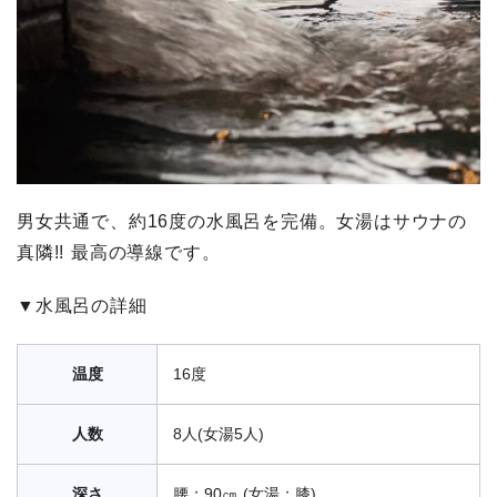
男女共通で、約16度の水風呂を完備。女湯はサウナの
真隣!! 最高の導線です。
▼水風呂の詳細
温度
16度
人数
8人(女湯5人)
深さ
腰：90㎝ (女湯：膝)