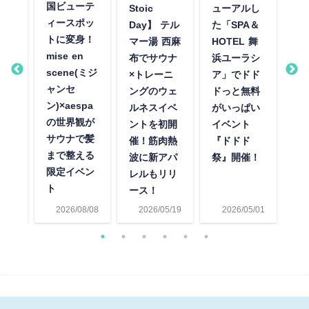
国ビューテ
3月
Stoic
ューアルし
巡
ィースポッ
長
Day】 テル
た「SPA＆
「
トに変身！
域か
マー湯 西麻
HOTEL 舞
と
mise en
銭
布でサウナ
浜ユーラシ
ン
scene(ミジ
泉・
×トレーニ
ア」でドド
ー
ャンセ
施設
ングのウェ
ドっと無料
開
ン)×aespa
！ス
ルネスイベ
がいっぱい
サ
の世界観が
巡る
ントを初開
イベント
っ
サウナで髪
プラ
催！筋肉熱
『ドドド
品
まで整える
画初
波に新アパ
祭』開催！
限定イベン
レルもリリ
ト
ース！
2/12
2026/08/08
2026/05/19
2026/05/01
2