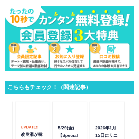
こちらもチェック！（関連記事）
UPDATE!!
湯ノ
5/29(金)
2026年1月
東
改良湯が韓
』2
【Special
15日にリニ
温