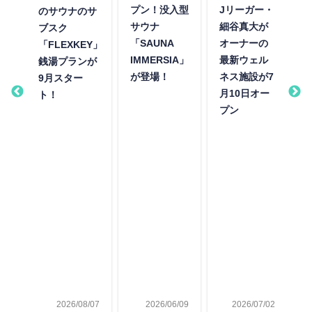
る
プン！没入型
Jリーガー・
のサウナのサ
付
サウナ
細谷真大が
ブスク
施
「SAUNA
オーナーの
「FLEXKEY」
IMMERSIA」
最新ウェル
銭湯プランが
4
が登場！
ネス施設が7
9月スター
月10日オー
ト！
完
プン
e
a監
ウ
フ
て
千
に
オ
！
27
2026/08/07
2026/06/09
2026/07/02