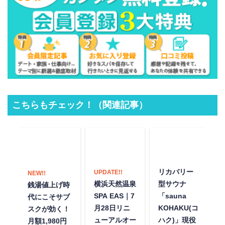
こちらもチェック！（関連記事）
リカバリー
UPDATE!!
NEW!!
横浜天然温泉
型サウナ
銭湯値上げ時
」
SPA EAS｜7
「sauna
代にこそサブ
ア
月28日リニ
KOHAKU(コ
スクが効く！
が
ューアルオー
ハク)」現役
月額1,980円