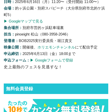
日時：
2025年6月16日（月）11:20〜（受付開始 11:00〜）
会場：
的ヶ浜公園・別府スパビーチ（大分県別府市北的ケ浜
町5）
▶ Googleマップで見る
集合場所：
別府市営的ヶ浜駐車場裏
担当：
pinoeight 松山（080-3958-2046）
登壇者：
BOB2025実行委員長・堀江貴文
映像公開：
開催後、
ホリエモンチャンネル
にて配信予定
申込締切：
2025年6月13日（金）18:00まで
申込フォーム：
▶ Googleフォームで登録
史上最熱のフェスを見逃すな！
無料会員登録