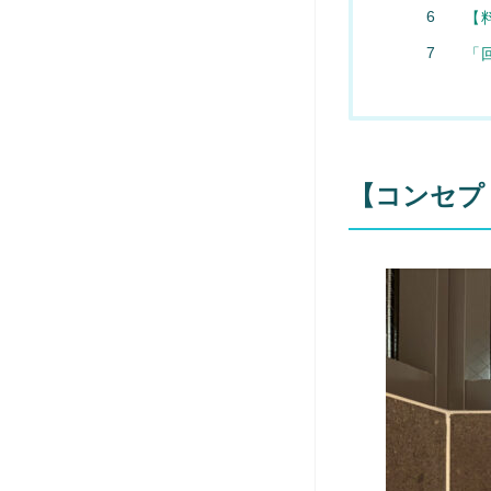
【
「
【コンセプト