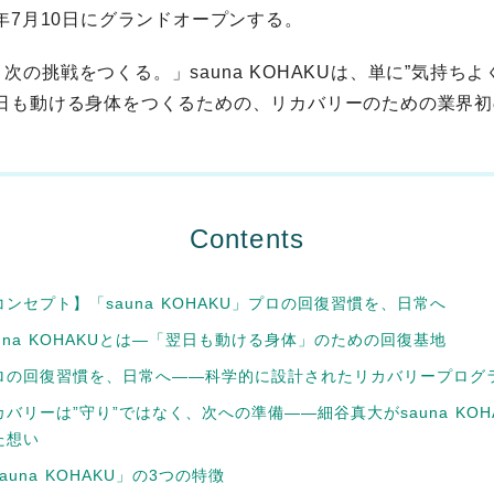
6年7月10日にグランドオープンする。
次の挑戦をつくる。」sauna KOHAKUは、単に”気持ち
翌日も動ける身体をつくるための、リカバリーのための業界
Contents
コンセプト】「sauna KOHAKU」プロの回復習慣を、日常へ
auna KOHAKUとは—「翌日も動ける身体」のための回復基地
ロの回復習慣を、日常へ——科学的に設計されたリカバリープログ
カバリーは”守り”ではなく、次への準備——細谷真大がsauna KOH
た想い
auna KOHAKU」の3つの特徴