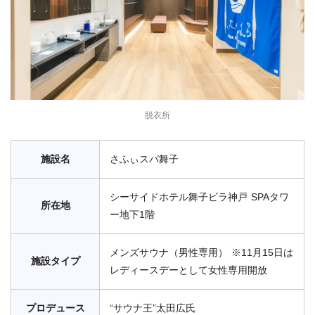
脱衣所
施設名
さふぃスパ舞子
シーサイドホテル舞子ビラ神戸 SPAタワ
所在地
ー地下1階
メンズサウナ（男性専用） ※11月15日は
施設タイプ
レディースデーとして女性専用開放
プロデュース
“サウナ王”太田広氏