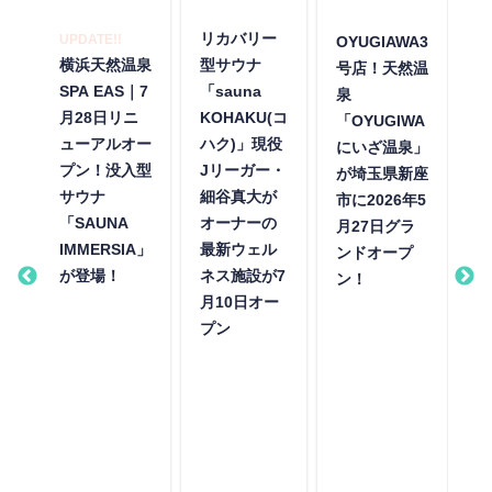
リカバリー
UPDATE!!
OYUGIAWA3
毎
横浜天然温泉
型サウナ
号店！天然温
ウ
月
SPA EAS｜7
「sauna
泉
ク
7
月28日リニ
KOHAKU(コ
「OYUGIWA
「
ューアルオー
ハク)」現役
にいざ温泉」
2
プン！没入型
Jリーガー・
が埼玉県新座
り
サウナ
細谷真大が
市に2026年5
4
「SAUNA
オーナーの
月27日グラ
合
IMMERSIA」
最新ウェル
ンドオープ
利
が登場！
ネス施設が7
ン！
月10日オー
プン