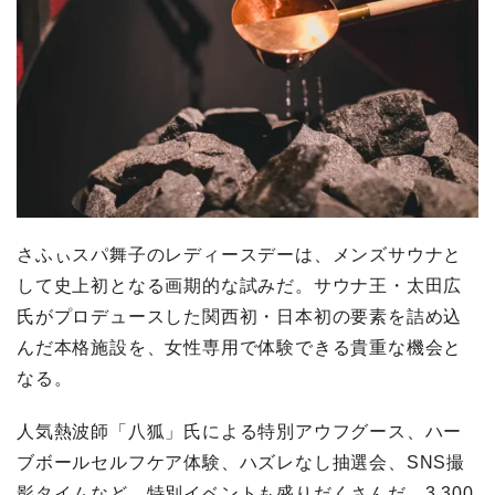
さふぃスパ舞子のレディースデーは、メンズサウナと
して史上初となる画期的な試みだ。サウナ王・太田広
氏がプロデュースした関西初・日本初の要素を詰め込
んだ本格施設を、女性専用で体験できる貴重な機会と
なる。
人気熱波師「八狐」氏による特別アウフグース、ハー
ブボールセルフケア体験、ハズレなし抽選会、SNS撮
影タイムなど、特別イベントも盛りだくさんだ。3,300