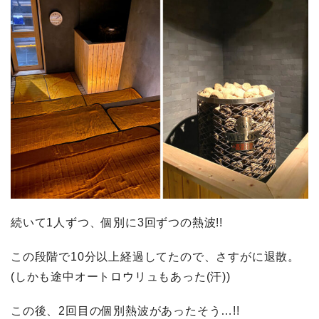
続いて1人ずつ、個別に3回ずつの熱波!!
この段階で10分以上経過してたので、さすがに退散。
(しかも途中オートロウリュもあった(汗))
この後、2回目の個別熱波があったそう…!!