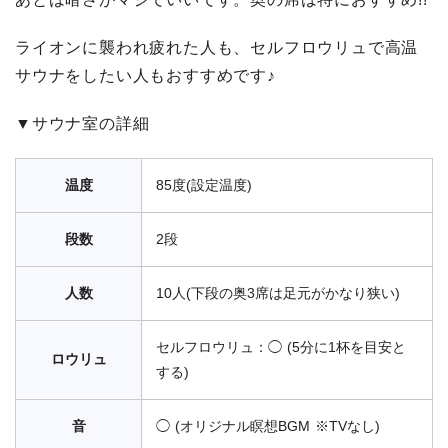
ライオンに襲われ疲れた人も、セルフロウリュで高温
サウナをしたい人もおすすめです♪
▼サウナ室の詳細
温度
85度(設定温度)
段数
2段
人数
10人(下段の奥3席は足元がかなり狭い)
セルフロウリュ：◯ (5分に1杯を目安と
ロウリュ
する)
音
◯ (オリジナル瞑想BGM ※TVなし)