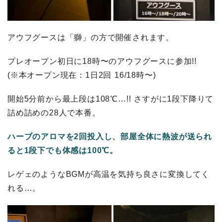
アウフグースは「獅」の方で開催されます。
プレオープン初日に18時〜のアウフグースに参加!!
(※本オープン現在：1日2回 16/18時〜)
開始5分前から最上段は108℃…!! さすがに1段下降りて
詰め詰めの28人で本番。
ハーブのアロマを2回投入し、部屋全体に熱波が送られ
ると1段下でも体感は100℃。
レゲェのようなBGMが高温を気持ち良さに変換してく
れる…。