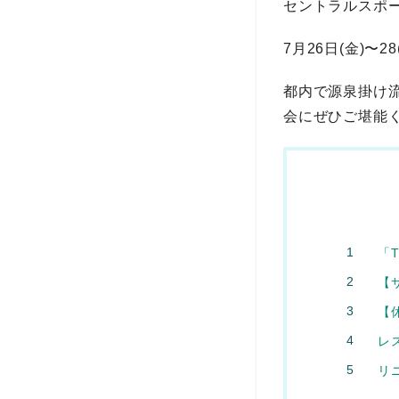
セントラルスポ
7月26日(金)
都内で源泉掛け流
会にぜひご堪能く
「
【
【
レ
リ