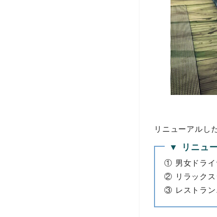
リニューアルし
▼ リニュ
① 男女ドラ
② リラック
③ レストラ