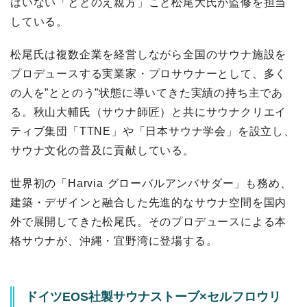
はいない「ととのえ親方」こと松尾大氏が監修を担当
している。
松尾氏は複数企業を経営しながら全国のサウナ施設を
プロデュースする実業家・プロサウナーとして、多く
の人を”ととのう”状態に導いてきた実績の持ち主であ
る。秋山大輔氏（サウナ師匠）と共にサウナクリエイ
ティブ集団「TTNE」や「日本サウナ学会」を設立し、
サウナ文化の普及に貢献している。
世界初の「Harvia グローバルアンバサダー」も務め、
建築・デザインと融合した先進的なサウナ空間を国内
外で展開してきた松尾氏。そのプロデュースによる本
格サウナが、沖縄・宜野湾に登場する。
ドイツEOS社製サウナストーブ×セルフロウリ