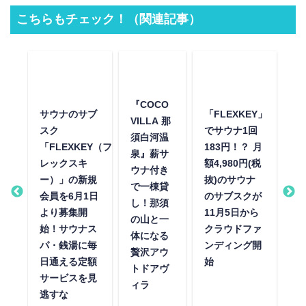
こちらもチェック！（関連記事）
『COCO
「
SE
サウナのサブ
「FLEXKEY」
VILLA 那
と
スク
でサウナ1回
須白河温
泉
1
「FLEXKEY（フ
183円！？ 月
泉』薪サ
の
ン！
レックスキ
額4,980円(税
ウナ付き
森
5m
ー）」の新規
抜)のサウナ
で一棟貸
ナ
サウ
会員を6月1日
のサブスクが
し！那須
ュ
クス
より募集開
11月5日から
の山と一
ル
ジム
始！サウナス
クラウドファ
体になる
2
たパ
パ・銭湯に毎
ンディング開
贅沢アウ
月
日通える定額
始
トドアヴ
ら
サービスを見
ィラ
ウ
逃すな
地