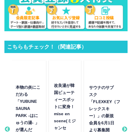
こちらもチェック！（関連記事）
改良湯が韓
本物の炎にこ
サウナのサブ
国ビューテ
温
だわる
スク
ィースポッ
「YUBUNE
「FLEXKEY（フ
ル
トに変身！
SAUNA
レックスキ
麻
mise en
N
PARK -はに
ー）」の新規
ナ
scene(ミジ
ゅうの湯- 」
会員を6月1日
ャンセ
が選んだ
より募集開