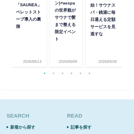
ェ
ン)×aespa
「SAUNEA」
始！サウナス
ベ
の世界観が
ペレットスト
パ・銭湯に毎
開
サウナで髪
ーブ導入の裏
日通える定額
熱
まで整える
側
サービスを見
パ
限定イベン
逃すな
リ
ト
19
2026/06/13
2026/06/09
2026/05/30
SEARCH
READ
新着から探す
記事を探す