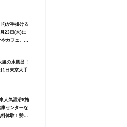
アンド)が手掛ける
月23日(木)に
ウナやカフェ、
園に待望のオー
最大級の水風呂！
2月1日東京大手
関東人気温浴8施
健康センターな
無料体験！髪か