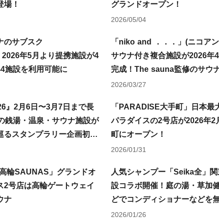
が登場！
グランドオープン！
2026/05/04
ナのサブスク
「niko and ．．．」(ニコ
、2026年5月より提携施設が4
サウナ付き複合施設が2026年4
44施設を利用可能に
完成！The sauna監修のサ
BBQを併設して水戸・千波公
2026/03/27
プン！
26』2月6日〜3月7日まで長
「PARADISE大手町」日本
1の銭湯・温泉・サウナ施設が
パラダイスの2号店が2026年
巡るスタンプラリー企画初開
町にオープン！
2026/01/31
「高輪SAUNAS」グランドオ
人気シャンプー「Seika全」
ス2号店は高輪ゲートウェイ
設コラボ開催！庭の湯・草加
ウナ
どでコンディショナーなどを
ら整う「全の湯」を実感
2026/01/26