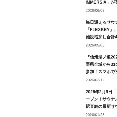
IMMERSIA」
2026/06/09
毎日通えるサウ
「FLEXKEY」
施設増加し合計
2026/05/03
『信州湯ノ道20
野県全域から3
参加！スマホで
催！
2026/02/12
2026年2月9日
ープン！サウナ
駅直結の最新サ
2026/01/28