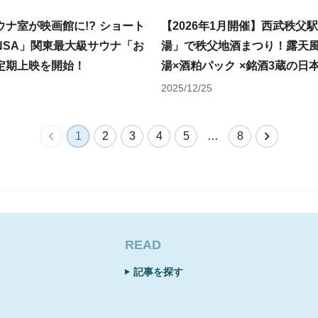
ナ室が映画館に!? ショート
【2026年1月開催】西武秩父
NSA」関東最大級サウナ「お
湯」で秩父地酒まつり！露天
定期上映を開始！
湯×酒粕パック ×銘酒3蔵の日
2025/12/25
1
2
3
4
5
…
8
READ
記事を探す